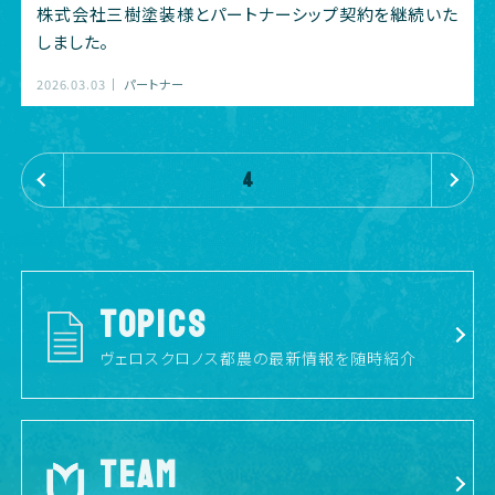
株式会社三樹塗装様とパートナーシップ契約を継続いた
しました。
2026.03.03
パートナー
«
»
4
TOPICS
ヴェロスクロノス都農の最新情報を随時紹介
TEAM