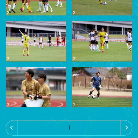
«
»
1