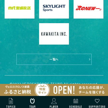
一覧へ
©2022 VEROSKRONOS TSUNO All rights reserved.
TOPICS
TEAM
PLAYER
SCHEDULE
SUPPORTERS