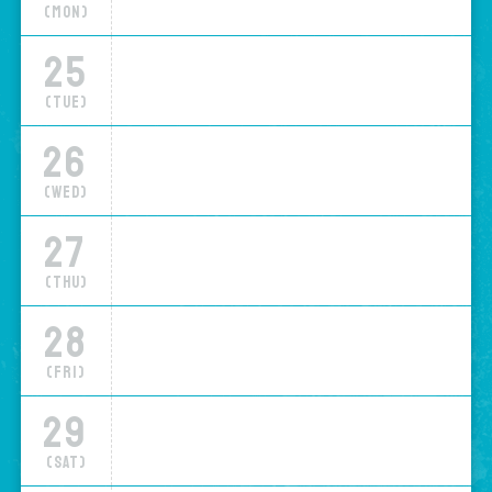
(Mon)
25
(Tue)
26
(Wed)
27
(Thu)
28
(Fri)
29
(Sat)