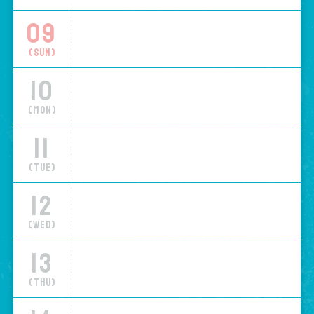
09
(Sun)
10
(Mon)
11
(Tue)
12
(Wed)
13
(Thu)