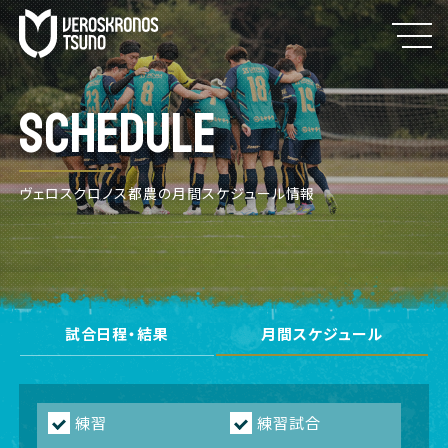
SCHEDULE
ヴェロスクロノス都農の月間スケジュール情報
試合日程・結果
月間スケジュール
練習
練習試合