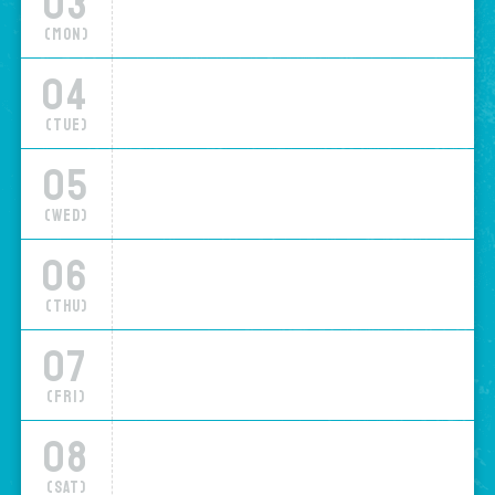
03
(Mon)
04
(Tue)
05
(Wed)
06
(Thu)
07
(Fri)
08
(Sat)