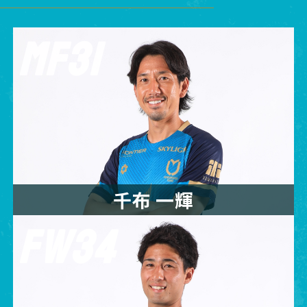
MF31
千布 一輝
FW34