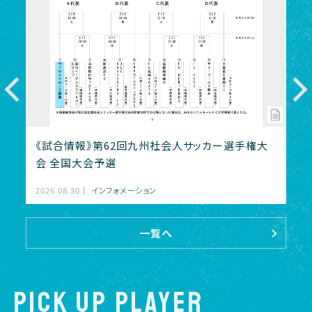
分
部
《試合情報》第62回九州社会人サッカー選手権大
《
会 全国大会予選
ノ
2026.08.30
インフォメーション
202
一覧へ
PICK UP PLAYER