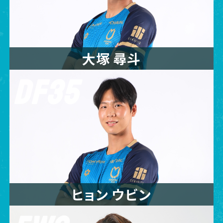
大塚 尋斗
DF35
ヒョン ウビン