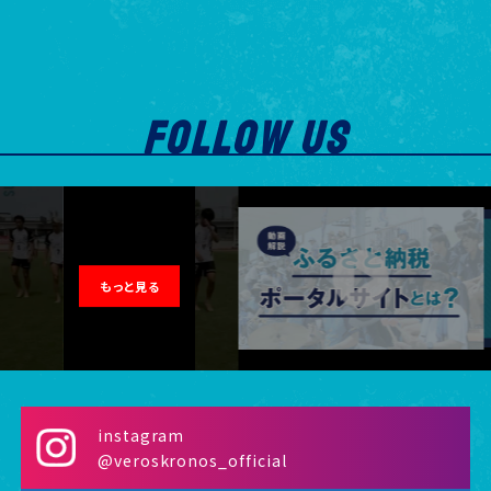
7
NEXUS都城FC
13
-16
8
川副クラブ
11
-14
FOLLOW US
9
Club Atleltico CELESTE
8
-25
10
日本製鉄大分サッカー部
4
-22
もっと見る
instagram
@veroskronos_official