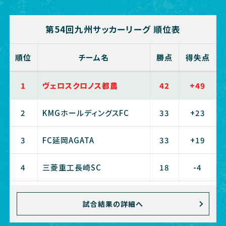
第54回九州サッカーリーグ 順位表
順位
チーム名
勝点
得失点
1
ヴェロスクロノス都農
42
+49
2
KMGホールディングスFC
33
+23
3
FC延岡AGATA
33
+19
4
三菱重工長崎SC
18
-4
5
ブリュー佐賀
18
-5
試合結果の詳細へ
6
NIFS KANOYA FC
13
-16