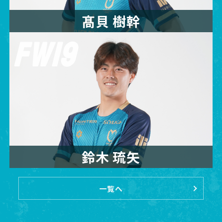
髙貝 樹幹
FW19
鈴木 琉矢
一覧へ