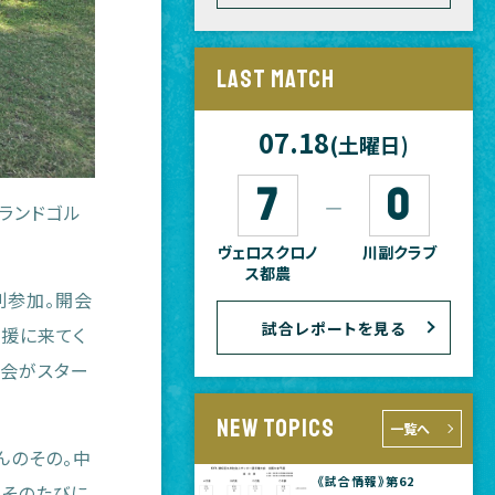
LAST MATCH
07.18
(土曜日)
7
0
―
ランドゴル
ヴェロスクロノ
川副クラブ
ス都農
別参加。開会
試合レポートを見る
援に来てく
大会がスター
NEW TOPICS
一覧へ
んのその。中
《試合情報》第62
、そのたびに