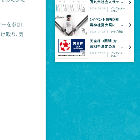
回九州社会人サッ
カー選手権大会
2026.08.30
インフォメー
ション
全国大会予選
《イベント情報》都
カーを参加
農神社夏大祭に
てヴェロスクロノ
2026.07.29
クラブ活動
け取り、気
ス都農 公式グッ
天皇杯 1回戦 対
ズショップ出店の
戦相手決定のお
お知らせ
知らせ
2026.07.27
インフォメー
ション