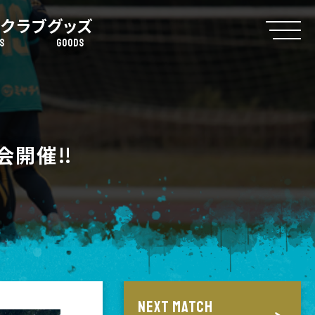
クラブ
グッズ
S
GOODS
会開催‼
NEXT MATCH