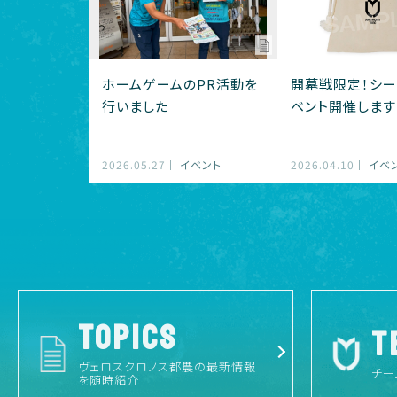
ホームゲームのPR活動を
開幕戦限定！シー
行いました
ベント開催します!
2026.05.27
イベント
2026.04.10
イベ
TOPICS
T
ヴェロスクロノス都農の最新情報
チー
を随時紹介