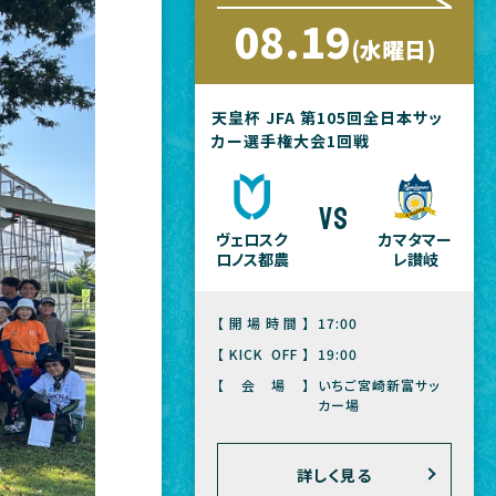
08.19
(水曜日)
天皇杯 JFA 第105回全日本サッ
カー選手権大会1回戦
vs
ヴェロスク
カマタマー
ロノス都農
レ讃岐
【開場時間】
17:00
【KICK OFF】
19:00
【会場】
いちご宮崎新富サッ
カー場
詳しく見る