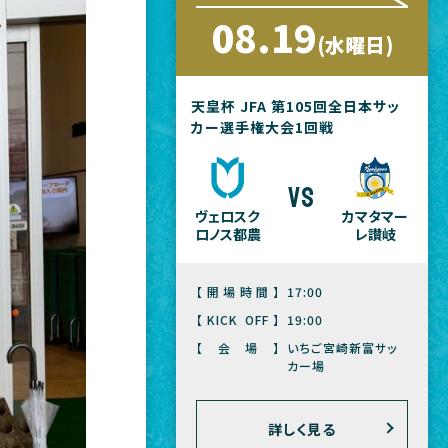
08.19
(水曜日)
天皇杯 JFA 第105回全日本サッ
カー選手権大会1回戦
vs
ヴェロスク
カマタマー
ロノス都農
レ讃岐
【開場時間】
17:00
【KICK OFF】
19:00
【会場】
いちご宮崎新富サッ
カー場
詳しく見る