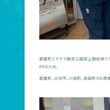
都農町ミヤチク藤見公園陸上競技場で５
PRのため、
都農町、日向市、川南町、高鍋町の６商