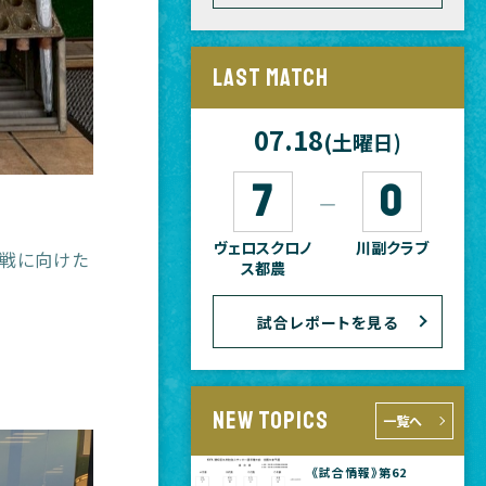
LAST MATCH
07.18
(土曜日)
7
0
―
ヴェロスクロノ
川副クラブ
３戦に向けた
ス都農
試合レポートを見る
NEW TOPICS
一覧へ
《試合情報》第62