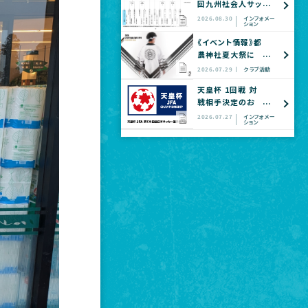
回九州社会人サッ
カー選手権大会
2026.08.30
インフォメー
ション
全国大会予選
《イベント情報》都
農神社夏大祭に
てヴェロスクロノ
2026.07.29
クラブ活動
ス都農 公式グッ
天皇杯 1回戦 対
ズショップ出店の
戦相手決定のお
お知らせ
知らせ
2026.07.27
インフォメー
ション