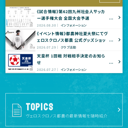
《試合情報》第62回九州社会人サッカ
ー選手権大会 全国大会予選
2026.08.30
インフォメーション
《イベント情報》都農神社夏大祭にてヴ
ェロスクロノス都農 公式グッズショッ
プ出店のお知らせ
2026.07.29
クラブ活動
天皇杯 1回戦 対戦相手決定のお知ら
せ
2026.07.27
インフォメーション
TOPICS
ヴェロスクロノス都農の最新情報を随時紹介