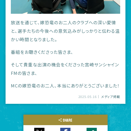
放送を通じて、嫁恐竜のお二人のクラブへの深い愛情
と、選手たちの今後への意気込みがしっかりと伝わる温
かい時間となりました。
番組をお聴きくださった皆さま、
そして貴重な出演の機会をくださった宮崎サンシャイン
FMの皆さま、
MCの嫁恐竜のお二人、本当にありがとうございました！
2025.05.16
メディア掲載
SHARE