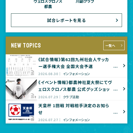
ヴェロスクロノス
川副クラブ
都農
試合レポートを見る
NEW TOPICS
一覧へ
《試合情報》第62回九州社会人サッカ
ー選手権大会 全国大会予選
2026.08.30
インフォメーション
《イベント情報》都農神社夏大祭にてヴ
ェロスクロノス都農 公式グッズショッ
プ出店のお知らせ
2026.07.29
クラブ活動
天皇杯 1回戦 対戦相手決定のお知ら
せ
2026.07.27
インフォメーション