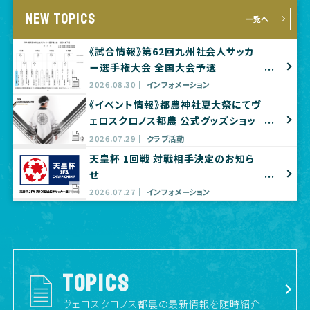
NEW TOPICS
一覧へ
《試合情報》第62回九州社会人サッカ
ー選手権大会 全国大会予選
2026.08.30
インフォメーション
《イベント情報》都農神社夏大祭にてヴ
ェロスクロノス都農 公式グッズショッ
プ出店のお知らせ
2026.07.29
クラブ活動
天皇杯 1回戦 対戦相手決定のお知ら
せ
2026.07.27
インフォメーション
TOPICS
ヴェロスクロノス都農の最新情報を随時紹介