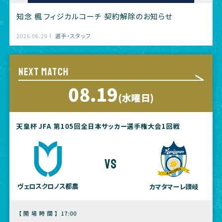
知念 楓 フィジカルコーチ 契約解除のお知らせ
2026.06.29
選手・スタッフ
NEXT MATCH
08.19
(水曜日)
天皇杯 JFA 第105回全日本サッカー選手権大会1回戦
vs
ヴェロスクロノス都農
カマタマーレ讃岐
【開場時間】
17:00