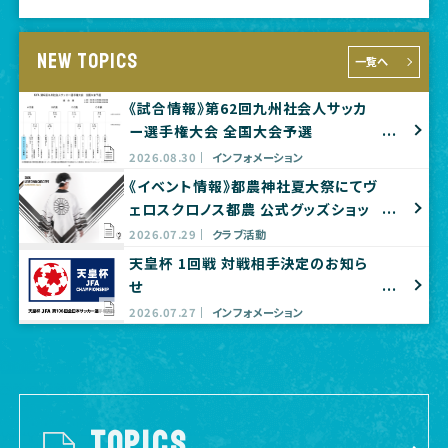
NEW TOPICS
一覧へ
《試合情報》第62回九州社会人サッカ
ー選手権大会 全国大会予選
2026.08.30
インフォメーション
《イベント情報》都農神社夏大祭にてヴ
ェロスクロノス都農 公式グッズショッ
プ出店のお知らせ
2026.07.29
クラブ活動
天皇杯 1回戦 対戦相手決定のお知ら
せ
2026.07.27
インフォメーション
TOPICS