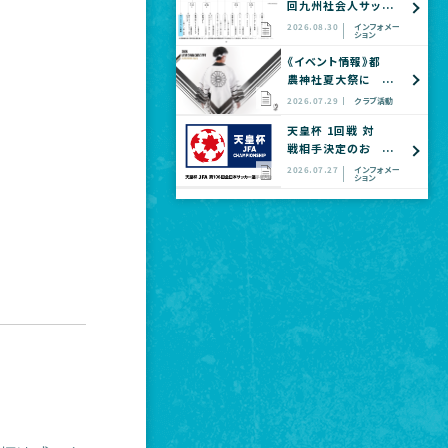
回九州社会人サッ
カー選手権大会
2026.08.30
インフォメー
ション
全国大会予選
《イベント情報》都
農神社夏大祭に
てヴェロスクロノ
2026.07.29
クラブ活動
ス都農 公式グッ
天皇杯 1回戦 対
ズショップ出店の
戦相手決定のお
お知らせ
知らせ
2026.07.27
インフォメー
ション