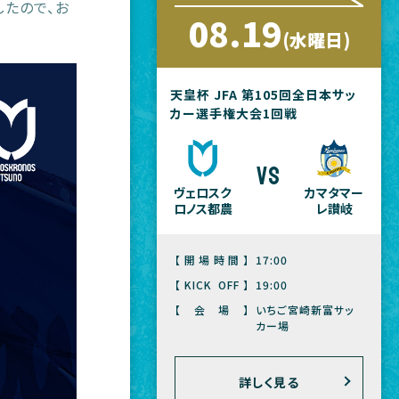
したので、お
08.19
(水曜日)
天皇杯 JFA 第105回全日本サッ
カー選手権大会1回戦
vs
ヴェロスク
カマタマー
ロノス都農
レ讃岐
【開場時間】
17:00
【KICK OFF】
19:00
【会場】
いちご宮崎新富サッ
カー場
詳しく見る