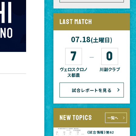
LAST MATCH
07.18
(土曜日)
7
0
―
ヴェロスクロノ
川副クラブ
ス都農
試合レポートを見る
NEW TOPICS
一覧へ
《試合情報》第62