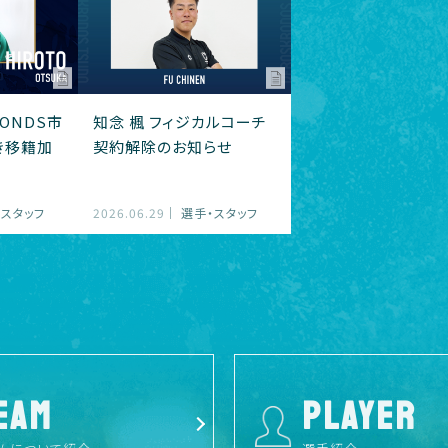
ONDS市
知念 楓 フィジカルコーチ
き移籍加
契約解除のお知らせ
・スタッフ
2026.06.29
選手・スタッフ
EAM
PLAYER