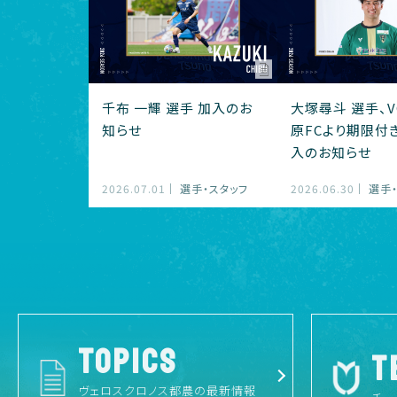
千布 一輝 選手 加入のお
大塚尋斗 選手、V
知らせ
原FCより期限付
入のお知らせ
2026.07.01
選手・スタッフ
2026.06.30
選手
TOPICS
T
ヴェロスクロノス都農の最新情報