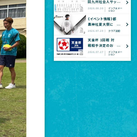
回九州社会人サッ
カー選手権大会
2026.08.30
インフォメー
ション
全国大会予選
《イベント情報》都
農神社夏大祭に
てヴェロスクロノ
2026.07.29
クラブ活動
ス都農 公式グッ
天皇杯 1回戦 対
ズショップ出店の
戦相手決定のお
お知らせ
知らせ
2026.07.27
インフォメー
ション