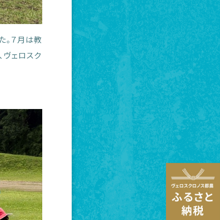
た。７月は教
、ヴェロスク