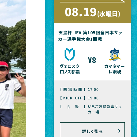
08.19
(水曜日)
天皇杯 JFA 第105回全日本サッ
カー選手権大会1回戦
vs
ヴェロスク
カマタマー
ロノス都農
レ讃岐
【開場時間】
17:00
【KICK OFF】
19:00
【会場】
いちご宮崎新富サッ
カー場
詳しく見る