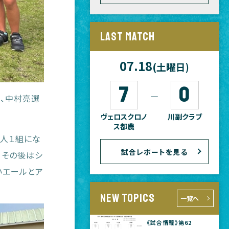
LAST MATCH
07.18
(土曜日)
7
0
―
手、中村亮選
ヴェロスクロノ
川副クラブ
ス都農
２人１組にな
試合レポートを見る
。その後はシ
いエールとア
NEW TOPICS
一覧へ
《試合情報》第62