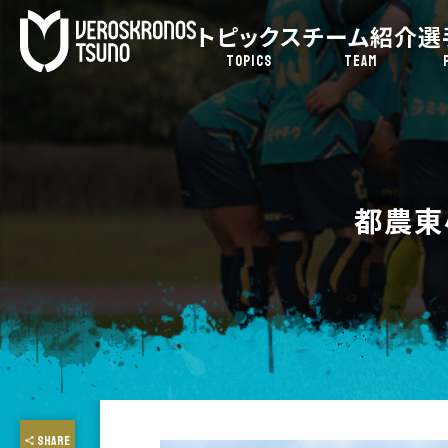
トピックス
チーム紹介
選
TOPICS
TEAM
都農東
SHARE