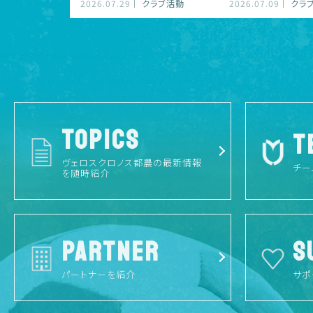
2026.07.29
クラブ活動
2026.07.09
クラ
TOPICS
T
ヴェロスクロノス都農の最新情報
チー
を随時紹介
PARTNER
S
パートナーを紹介
サポ