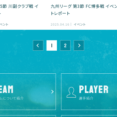
5節 川副クラブ戦 イ
九州リーグ 第3節 FC博多戦 イベ
ト
トレポート
ベント
2025.04.16
イベント
前へ
1
2
»
EAM
PLAYER
ムについて紹介
選手紹介