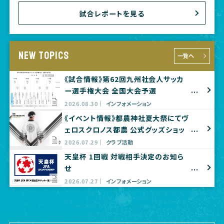
試合レポートを見る
NEW TOPICS
一覧へ
《試合情報》第62回九州社会人サッカ
ー選手権大会 全国大会予選
2026.08.30
インフォメーション
《イベント情報》都農神社夏大祭にてヴ
ェロスクロノス都農 公式グッズショッ
プ出店のお知らせ
2026.07.29
クラブ活動
天皇杯 1回戦 対戦相手決定のお知ら
せ
2026.07.27
インフォメーション