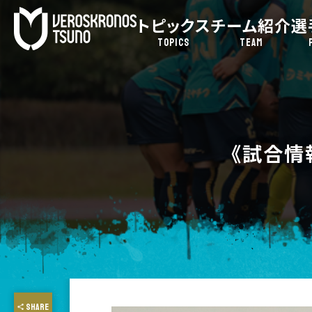
トピックス
チーム紹介
選
TOPICS
TEAM
《試合情
SHARE