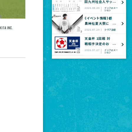
回九州社会人サッ
カー選手権大会
2026.08.30
インフォメー
ション
全国大会予選
《イベント情報》都
農神社夏大祭に
てヴェロスクロノ
2026.07.29
クラブ活動
ス都農 公式グッ
天皇杯 1回戦 対
ズショップ出店の
戦相手決定のお
お知らせ
知らせ
2026.07.27
インフォメー
ション