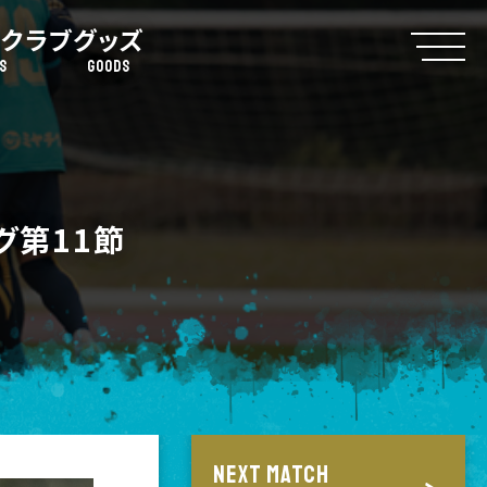
クラブ
グッズ
S
GOODS
グ第11節
NEXT MATCH