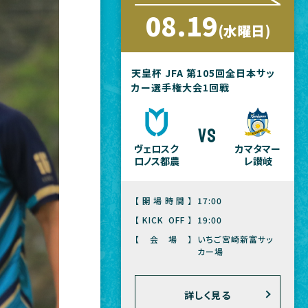
08.19
(水曜日)
天皇杯 JFA 第105回全日本サッ
カー選手権大会1回戦
vs
ヴェロスク
カマタマー
ロノス都農
レ讃岐
【開場時間】
17:00
【KICK OFF】
19:00
【会場】
いちご宮崎新富サッ
カー場
詳しく見る