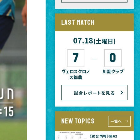
LAST MATCH
07.18
(土曜日)
7
0
―
ヴェロスクロノ
川副クラブ
ス都農
試合レポートを見る
NEW TOPICS
一覧へ
《試合情報》第62