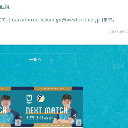
e.jp
zaburou.nakao.ge@west.ntt.co.jp ]まで。
2026.06.
一覧へ