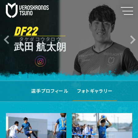
DF22
タケダコウタロウ
武田 航太朗
選手プロフィール
フォトギャラリー