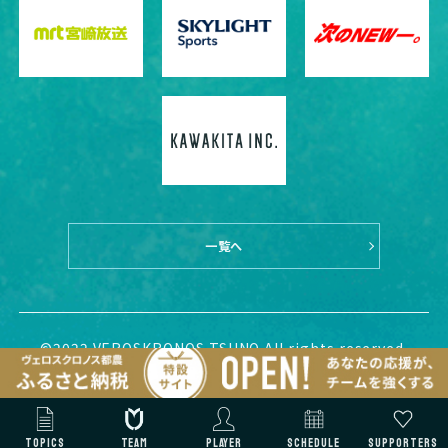
一覧へ
©2022 VEROSKRONOS TSUNO All rights reserved.
TOPICS
TEAM
PLAYER
SCHEDULE
SUPPORTERS