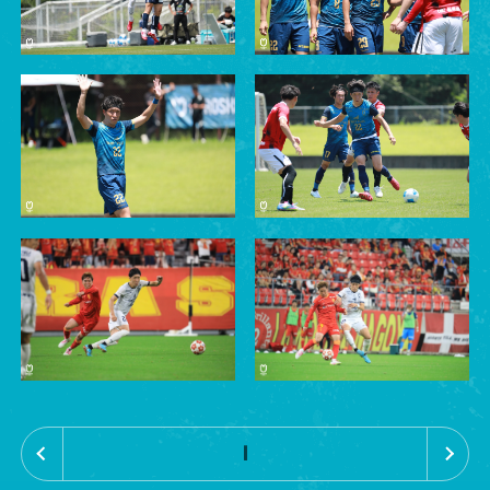
«
»
1