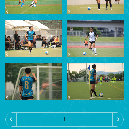
«
»
1