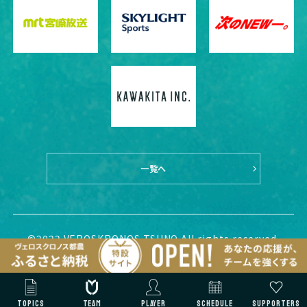
一覧へ
©2022 VEROSKRONOS TSUNO All rights reserved.
TOPICS
TEAM
PLAYER
SCHEDULE
SUPPORTERS