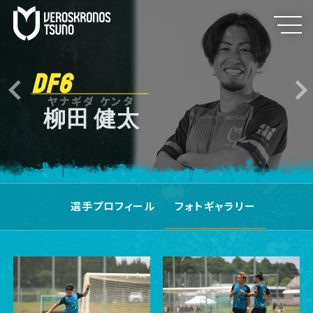
DF6
ヤナギダ ケンタ
柳田 健太
選手プロフィール
フォトギャラリー