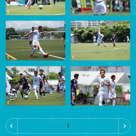
«
»
1