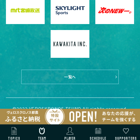
一覧へ
©2022 VEROSKRONOS TSUNO All rights reserved.
TOPICS
TEAM
PLAYER
SCHEDULE
SUPPORTERS