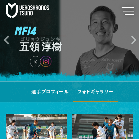
MF14
ゴリョウジュンキ
五領 淳樹
選手プロフィール
フォトギャラリー