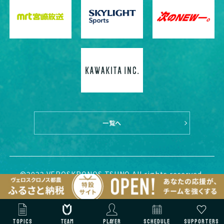
一覧へ
©2022 VEROSKRONOS TSUNO All rights reserved.
TOPICS
TEAM
PLAYER
SCHEDULE
SUPPORTERS