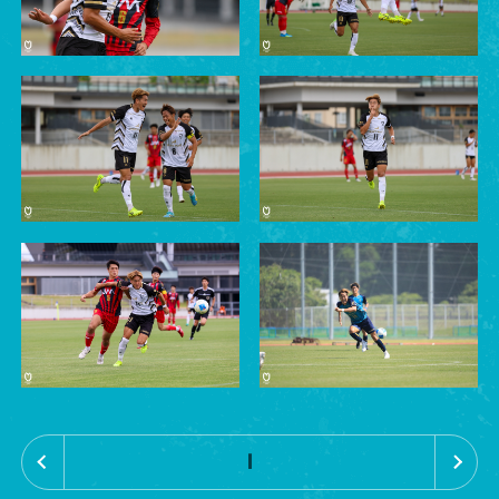
«
»
1