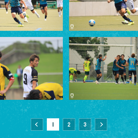
前へ
1
2
3
»