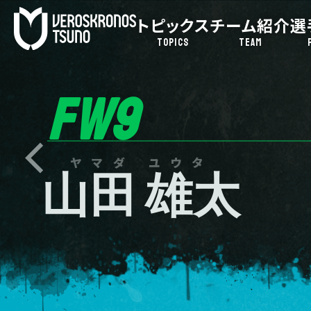
トピックス
チーム紹介
選
TOPICS
TEAM
FW9
ヤマダ ユウタ
山田 雄太