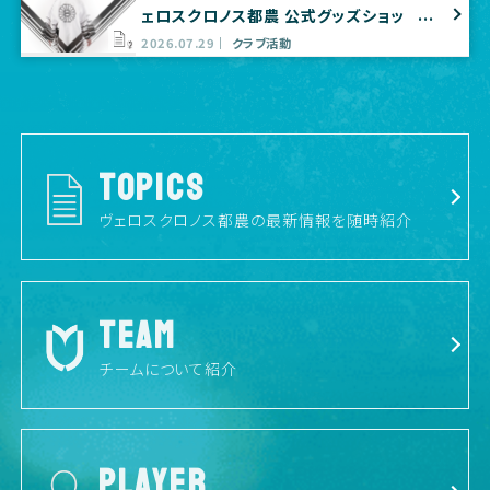
ェロスクロノス都農 公式グッズショッ
プ出店のお知らせ
2026.07.29
クラブ活動
TOPICS
ヴェロスクロノス都農の最新情報を随時紹介
TEAM
チームについて紹介
PLAYER