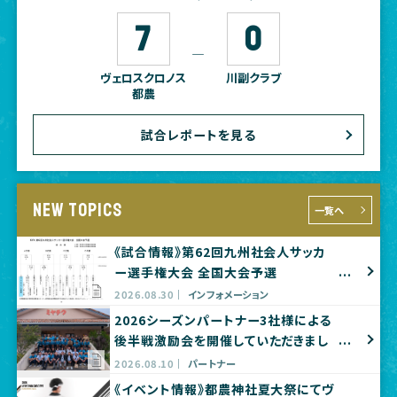
7
0
―
ヴェロスクロノス
川副クラブ
都農
試合レポートを見る
NEW TOPICS
一覧へ
《試合情報》第62回九州社会人サッカ
ー選手権大会 全国大会予選
2026.08.30
インフォメーション
2026シーズンパートナー3社様による
後半戦激励会を開催していただきまし
た
2026.08.10
パートナー
《イベント情報》都農神社夏大祭にてヴ