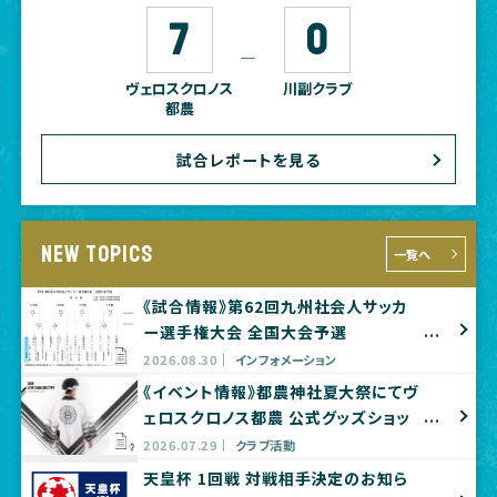
7
0
―
ヴェロスクロノス
川副クラブ
都農
試合レポートを見る
NEW TOPICS
一覧へ
《試合情報》第62回九州社会人サッカ
ー選手権大会 全国大会予選
2026.08.30
インフォメーション
《イベント情報》都農神社夏大祭にてヴ
ェロスクロノス都農 公式グッズショッ
プ出店のお知らせ
2026.07.29
クラブ活動
天皇杯 1回戦 対戦相手決定のお知ら