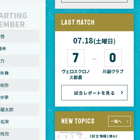
ARTING
LAST MATCH
EMBER
 啓
07.18
(土曜日)
元 優希
7
0
―
 石野 力
ヴェロスクロノ
川副クラブ
 石田 朱舞
ス都農
 山内 祐弥
試合レポートを見る
園田 歩夢
軒 龍太郎
NEW TOPICS
一覧へ
呂 拓実
若松 玲児
《試合情報》第62