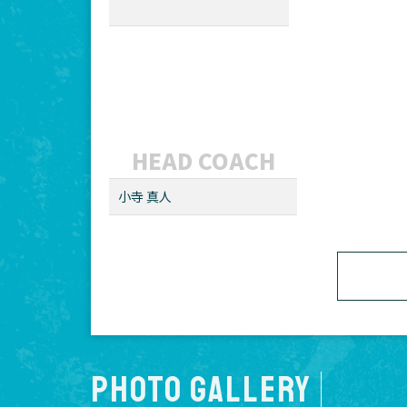
HEAD COACH
小寺 真人
PHOTO GALLERY