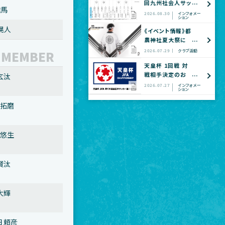
回九州社会人サッ
雄馬
カー選手権大会
2026.08.30
インフォメー
ション
全国大会予選
 滉人
《イベント情報》都
農神社夏大祭に
てヴェロスクロノ
 MEMBER
2026.07.29
クラブ活動
ス都農 公式グッ
天皇杯 1回戦 対
ズショップ出店の
戦相手決定のお
 松山 玄汰
お知らせ
知らせ
2026.07.27
インフォメー
ション
9 永吉 拓磨
1 塩入 悠生
 有島 賢汰
 徳永 大輝
 久木田 頼彦