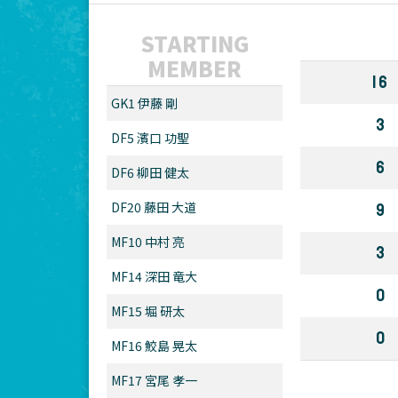
STARTING
MEMBER
16
GK1 伊藤 剛
3
DF5 濱口 功聖
6
DF6 柳田 健太
DF20 藤田 大道
9
MF10 中村 亮
3
MF14 深田 竜大
0
MF15 堀 研太
0
MF16 鮫島 晃太
MF17 宮尾 孝一