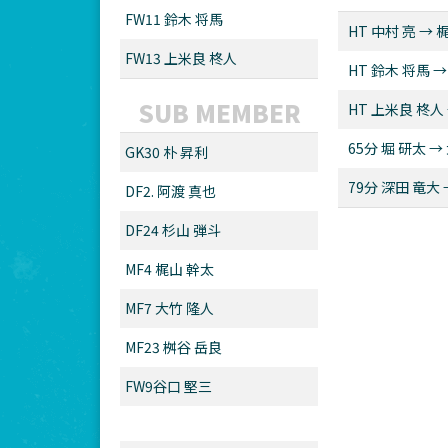
FW11 鈴木 将馬
HT 中村 亮 →
FW13 上米良 柊人
HT 鈴木 将馬 
SUB MEMBER
HT 上米良 柊人
65分 堀 研太 
GK30 朴 昇利
79分 深田 竜大
DF2. 阿渡 真也
DF24 杉山 弾斗
MF4 梶山 幹太
MF7 大竹 隆人
MF23 桝谷 岳良
FW9谷口 堅三