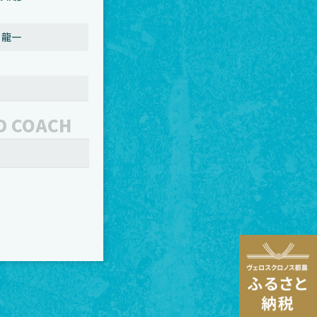
角 龍一
D COACH