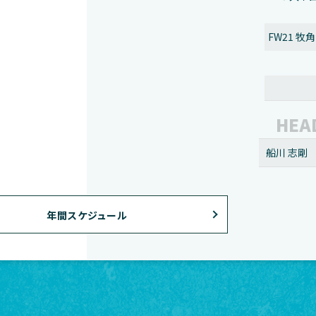
FW21 牧
HEA
船川 志剛
年間スケジュール