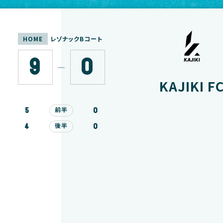
HOME
レゾナックBコート
9
0
―
KAJIKI F
5
0
前半
4
0
後半