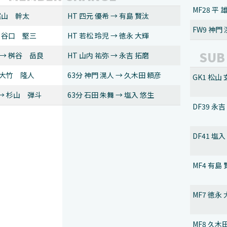
MF28 平 
 梶山 幹太
HT 四元 優希 → 有島 賢汰
FW9 神門
→ 谷口 堅三
HT 若松 玲児 → 徳永 大輝
SUB
 → 桝谷 岳良
HT 山内 祐弥 → 永吉 拓磨
→ 大竹 隆人
63分 神門 滉人 → 久木田 頼彦
GK1
 → 杉山 弾斗
63分 石田 朱舞 → 塩入 悠生
DF3
DF4
MF4
MF7
MF8