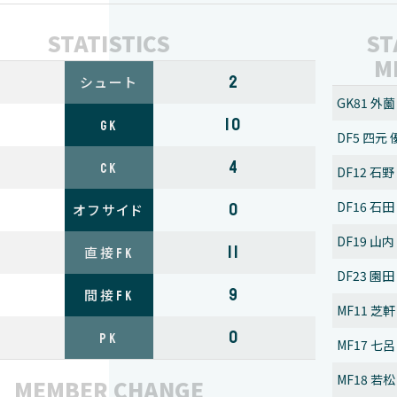
STATISTICS
ST
M
2
シュート
GK81 外薗
10
GK
DF5 四
4
CK
DF12
DF16
0
オフサイド
DF19
11
直接FK
DF23 
9
間接FK
MF11 芝
0
PK
MF17 七
MF18 
MEMBER CHANGE