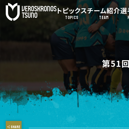
トピックス
チーム紹介
選
TOPICS
TEAM
第51回
SHARE