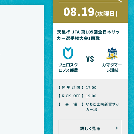
08.19
(水曜日)
天皇杯 JFA 第105回全日本サッ
カー選手権大会1回戦
C
vs
ヴェロスク
カマタマー
ロノス都農
レ讃岐
【開場時間】
17:00
【KICK OFF】
19:00
【会場】
いちご宮崎新富サッ
カー場
詳しく見る