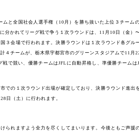
ームと全国社会人選手権（10月）を勝ち抜いた上位３チームの
に分かれてリーグ戦で争う１次ラウンドは、11月10日（金）〜
全国３会場で行われます。
決勝ラウンドは１次ラウンド各グル
計４チームが、栃木県宇都宮市のグリーンスタジアムで11月2
グ戦で競い、優勝チームはJFLに自動昇格し、準優勝チームはJ
崎市での１次ラウンド出場が確定しており、決勝ラウンド進出
28日（土）に行われます。
届けられますよう全力を尽くしてまいります。
今後ともご声援