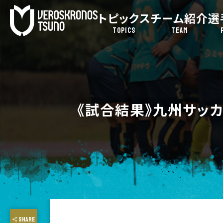
トピックス
チーム紹介
選
TOPICS
TEAM
《試合結果》九州サッカ
SHARE