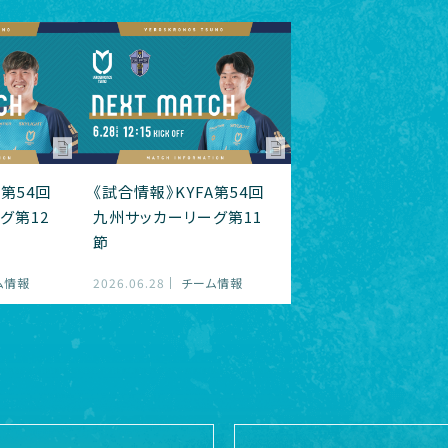
A第54回
《試合情報》KYFA第54回
グ第12
九州サッカーリーグ第11
節
ム情報
2026.06.28
チーム情報