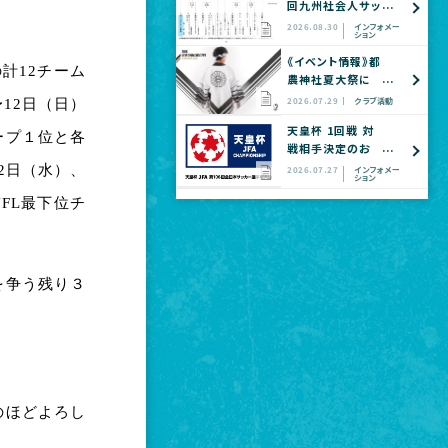
回九州社会人サッ
カー選手権大会
2026.08.30
インフォメー
ション
全国大会予選
《イベント情報》都
計12チーム
農神社夏大祭に
てヴェロスクロノ
2026.07.29
クラブ活動
12日（日）
ス都農 公式グッ
天皇杯 1回戦 対
ズショップ出店の
ープ１位と各
戦相手決定のお
お知らせ
知らせ
2日（水）、
2026.07.27
インフォメー
ション
FL最下位チ
を争う残り３
のほどよろし