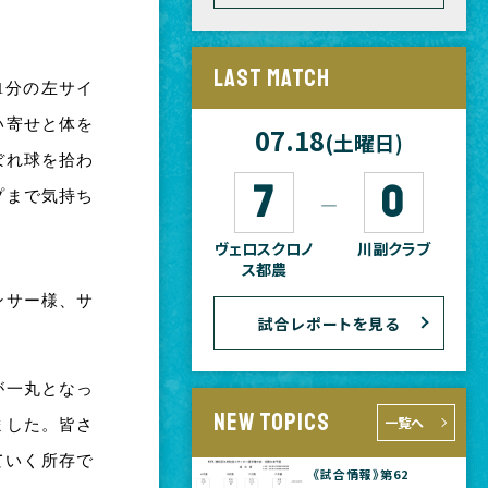
LAST MATCH
1分の左サイ
い寄せと体を
07.18
(土曜日)
ぼれ球を拾わ
7
0
プまで気持ち
―
ヴェロスクロノ
川副クラブ
ス都農
ンサー様、サ
試合レポートを見る
が一丸となっ
NEW TOPICS
一覧へ
ました。皆さ
ていく所存で
《試合情報》第62