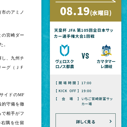
08.19
(水曜日)
崎市のアミノ
天皇杯 JFA 第105回全日本サッ
との宮崎ダー
カー選手権大会1回戦
た。
vs
揮し、九州チ
ヴェロスク
カマタマー
ロノス都農
レ讃岐
リーグ（ＪＦ
【開場時間】
17:00
【KICK OFF】
19:00
サイドのMF
【会場】
いちご宮崎新富サッ
カー場
織的守備を徹
ろで相手がフ
詳しく見る
ル右隅を仕留