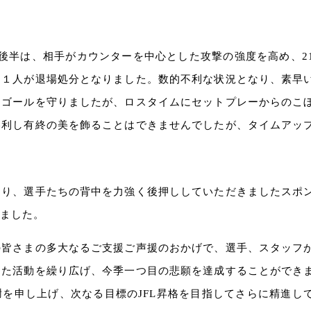
後半は、相手がカウンターを中心とした攻撃の強度を高め、2
て１人が退場処分となりました。数的不利な状況となり、素早
にゴールを守りましたが、ロスタイムにセットプレーからのこ
勝利し有終の美を飾ることはできませんでしたが、タイムアッ
さり、選手たちの背中を力強く後押ししていただきましたスポ
ました。
の皆さまの多大なるご支援ご声援のおかげで、選手、スタッフ
した活動を繰り広げ、今季一つ目の悲願を達成することができ
を申し上げ、次なる目標のJFL昇格を目指してさらに精進し