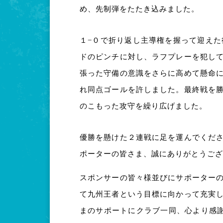
め、先制弾をたたき込みました。
１−０で折り返し主導権を握って迎えた
ドのピンチに対し、ラフプレーを犯し
張った守備の意識をさらに高めて懸命
れ同点ゴールを許しました。最終戦を
のこもった攻守を繰り広げました。
優勝を懸けた２連戦に足を運んでくだ
ポーターの皆さま、誠にありがとうござ
スポンサーの皆々様並びにサポーター
て九州王者という目標に向かって充実
まのサポートにクラブ一同、心より感謝