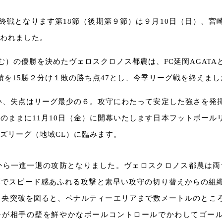
終戦となります第18節（後期第９節）は９月10日（日）、宮
われました。
む）の優勝を決めたヴェロスクロノス都農は、FC延岡AGATA
績を15勝２分け１敗の勝ち点47とし、今季リーグ戦を終えまし
奪い、失点はリーグ最少の６。攻守にわたって安定した強さを発
のままに11月10日（金）に開幕いたします日本フットボール
ズリーグ（地域CL）に臨みます。
から一進一退の攻防となりました。ヴェロスクロノス都農は両
彩でスピード感あふれる攻撃と素早い攻守の切り替えからの組
中央突破を図ると、ペナルティーエリアまで数メートルのとこ
選手が相手の壁を鮮やかなボールコントロールでかわしてゴー