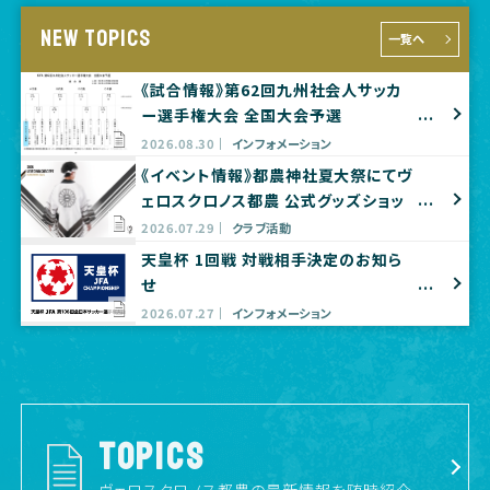
NEW TOPICS
一覧へ
《試合情報》第62回九州社会人サッカ
ー選手権大会 全国大会予選
2026.08.30
インフォメーション
《イベント情報》都農神社夏大祭にてヴ
ェロスクロノス都農 公式グッズショッ
プ出店のお知らせ
2026.07.29
クラブ活動
天皇杯 1回戦 対戦相手決定のお知ら
せ
2026.07.27
インフォメーション
TOPICS
ヴェロスクロノス都農の最新情報を随時紹介