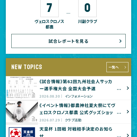
7
0
―
ヴェロスクロノス
川副クラブ
都農
試合レポートを見る
NEW TOPICS
一覧へ
《試合情報》第62回九州社会人サッカ
ー選手権大会 全国大会予選
2026.08.30
インフォメーション
《イベント情報》都農神社夏大祭にてヴ
ェロスクロノス都農 公式グッズショッ
プ出店のお知らせ
2026.07.29
クラブ活動
天皇杯 1回戦 対戦相手決定のお知ら
せ