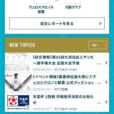
―
ヴェロスクロノス
川副クラブ
都農
試合レポートを見る
NEW TOPICS
一覧へ
《試合情報》第62回九州社会人サッカ
ー選手権大会 全国大会予選
2026.08.30
インフォメーション
《イベント情報》都農神社夏大祭にてヴ
ェロスクロノス都農 公式グッズショッ
プ出店のお知らせ
2026.07.29
クラブ活動
天皇杯 1回戦 対戦相手決定のお知ら
せ
2026.07.27
インフォメーション