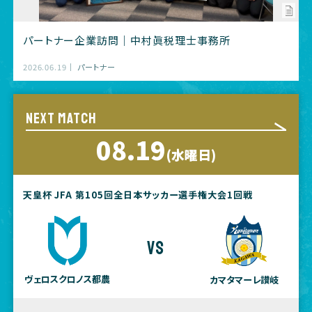
パートナー企業訪問｜中村眞税理士事務所
2026.06.19
パートナー
NEXT MATCH
08.19
(水曜日)
天皇杯 JFA 第105回全日本サッカー選手権大会1回戦
vs
ヴェロスクロノス都農
カマタマーレ讃岐