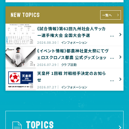
NEW TOPICS
一覧へ
《試合情報》第62回九州社会人サッカ
ー選手権大会 全国大会予選
2026.08.30
インフォメーション
《イベント情報》都農神社夏大祭にてヴ
ェロスクロノス都農 公式グッズショッ
プ出店のお知らせ
2026.07.29
クラブ活動
天皇杯 1回戦 対戦相手決定のお知ら
せ
2026.07.27
インフォメーション
TOPICS