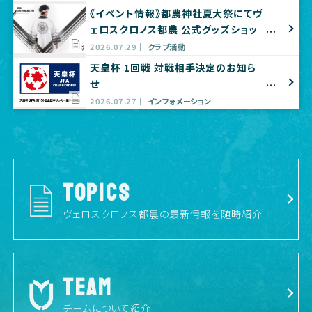
《イベント情報》都農神社夏大祭にてヴ
ェロスクロノス都農 公式グッズショッ
プ出店のお知らせ
2026.07.29
クラブ活動
天皇杯 1回戦 対戦相手決定のお知ら
せ
2026.07.27
インフォメーション
TOPICS
ヴェロスクロノス都農の最新情報を随時紹介
TEAM
チームについて紹介