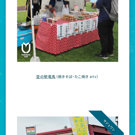
空の駅竜馬
（焼きそば・たこ焼き etc）