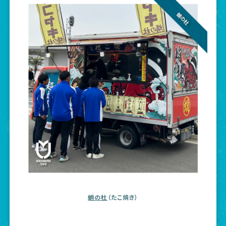
蛸の杜
（たこ焼き）