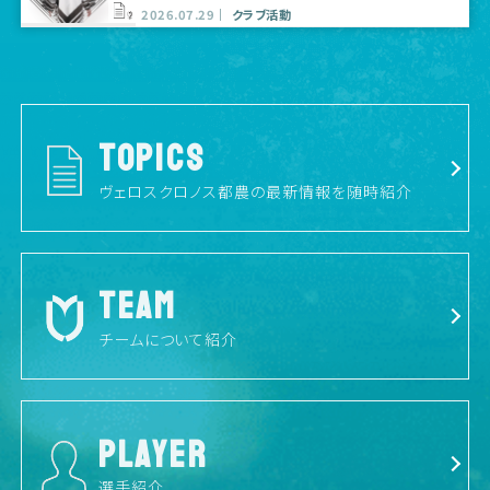
プ出店のお知らせ
2026.07.29
クラブ活動
TOPICS
ヴェロスクロノス都農の最新情報を随時紹介
TEAM
チームについて紹介
PLAYER
選手紹介