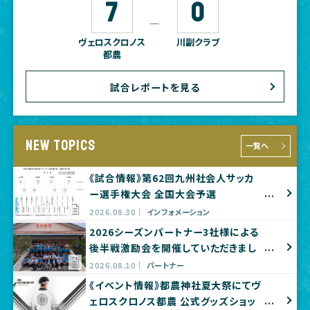
7
0
―
ヴェロスクロノス
川副クラブ
都農
試合レポートを見る
NEW TOPICS
一覧へ
《試合情報》第62回九州社会人サッカ
ー選手権大会 全国大会予選
2026.08.30
インフォメーション
2026シーズンパートナー3社様による
後半戦激励会を開催していただきまし
た
2026.08.10
パートナー
《イベント情報》都農神社夏大祭にてヴ
ェロスクロノス都農 公式グッズショッ