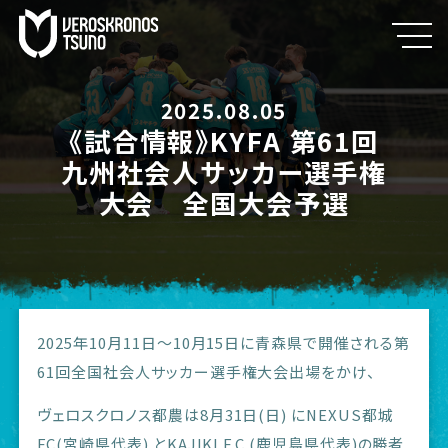
2025.08.05
《試合情報》KYFA 第61回
九州社会人サッカー選手権
大会 全国大会予選
2025年10月11日～10月15日に青森県で開催される第
61回全国社会人サッカー選手権大会出場をかけ、
ヴェロスクロノス都農は8月31日(日) にNEXUS都城
FC(宮崎県代表) とKAJIKI F.C.(鹿児島県代表)の勝者