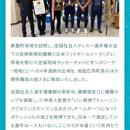
都農町役場を訪問し、全国社会人サッカー選手権大会
での宮崎県勢初優勝と日本フットボールリーグ（JFL）
昇格を懸けた全国地域サッカーチャンピオンズリーグ
（地域CL）への４年連続の出場を、坂田広亮町長のほか
関係職員の皆さまに報告いたしました。
全国社会人選手権優勝の表彰状、優勝旗並びに優勝カ
ップを披露し、小寺真人監督が「いい環境でトレーニン
グさせていただいているおかげ。チームが一つになって
ポテンシャルの高さを発揮できた。日本一で満足してい
る選手は一人もいない。ここからが本番という気持ちで