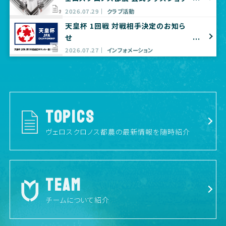
プ出店のお知らせ
2026.07.29
クラブ活動
天皇杯 1回戦 対戦相手決定のお知ら
せ
2026.07.27
インフォメーション
TOPICS
ヴェロスクロノス都農の最新情報を随時紹介
TEAM
チームについて紹介