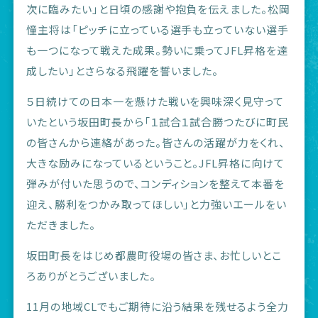
次に臨みたい」と日頃の感謝や抱負を伝えました。松岡
憧主将は「ピッチに立っている選手も立っていない選手
も一つになって戦えた成果。勢いに乗ってJFL昇格を達
成したい」とさらなる飛躍を誓いました。
５日続けての日本一を懸けた戦いを興味深く見守って
いたという坂田町長から「１試合１試合勝つたびに町民
の皆さんから連絡があった。皆さんの活躍が力をくれ、
大きな励みになっているということ。JFL昇格に向けて
弾みが付いた思うので、コンディションを整えて本番を
迎え、勝利をつかみ取ってほしい」と力強いエールをい
ただきました。
坂田町長をはじめ都農町役場の皆さま、お忙しいとこ
ろありがとうございました。
11月の地域CLでもご期待に沿う結果を残せるよう全力