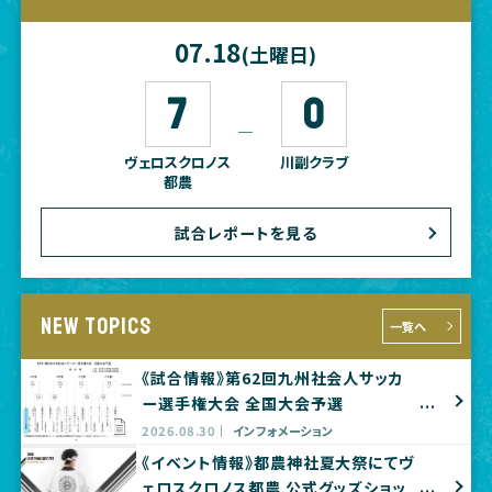
07.18
(土曜日)
7
0
―
ヴェロスクロノス
川副クラブ
都農
試合レポートを見る
NEW TOPICS
一覧へ
《試合情報》第62回九州社会人サッカ
ー選手権大会 全国大会予選
2026.08.30
インフォメーション
《イベント情報》都農神社夏大祭にてヴ
ェロスクロノス都農 公式グッズショッ