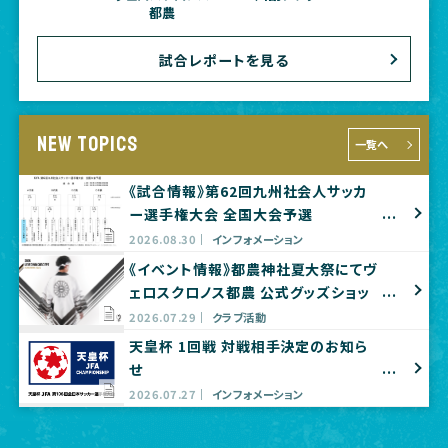
都農
試合レポートを見る
NEW TOPICS
一覧へ
《試合情報》第62回九州社会人サッカ
ー選手権大会 全国大会予選
2026.08.30
インフォメーション
《イベント情報》都農神社夏大祭にてヴ
ェロスクロノス都農 公式グッズショッ
プ出店のお知らせ
2026.07.29
クラブ活動
天皇杯 1回戦 対戦相手決定のお知ら
せ
2026.07.27
インフォメーション