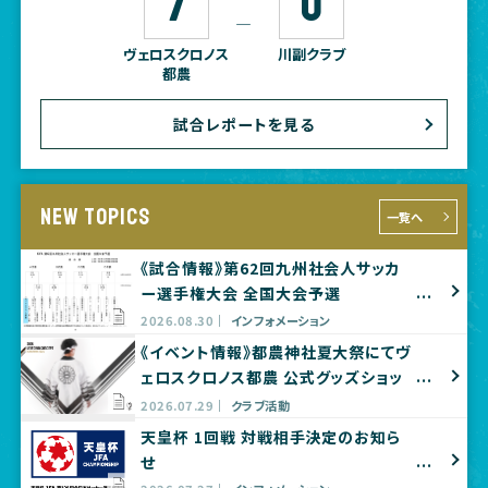
7
0
―
ヴェロスクロノス
川副クラブ
都農
試合レポートを見る
NEW TOPICS
一覧へ
《試合情報》第62回九州社会人サッカ
ー選手権大会 全国大会予選
2026.08.30
インフォメーション
《イベント情報》都農神社夏大祭にてヴ
ェロスクロノス都農 公式グッズショッ
プ出店のお知らせ
2026.07.29
クラブ活動
天皇杯 1回戦 対戦相手決定のお知ら
せ