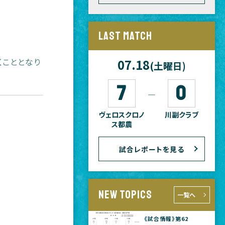
LAST MATCH
くこととなり
07.18
(土曜日)
7
0
―
ヴェロスクロノ
川副クラブ
ス都農
試合レポートを見る
NEW TOPICS
一覧へ
《試合情報》第62