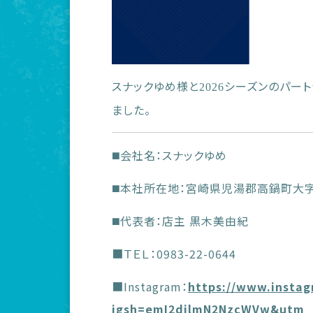
スナックゆめ様と
シーズンのパート
2026
ました。
◼️会社名：スナックゆめ
◼️本社所在地：宮崎県児湯郡高鍋町大
◼️代表者：店主 黒木美由紀
■ＴＥＬ：0983-22-0644
■Instagram：
https://www.insta
igsh=emI2djlmN2NzcWVw&utm_