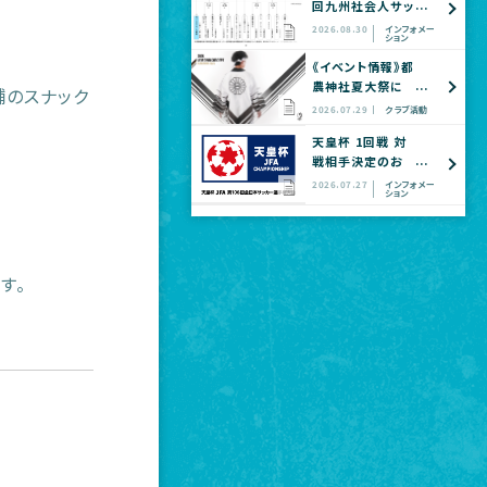
回九州社会人サッ
カー選手権大会
2026.08.30
インフォメー
ション
全国大会予選
《イベント情報》都
農神社夏大祭に
舗のスナック
てヴェロスクロノ
2026.07.29
クラブ活動
ス都農 公式グッ
天皇杯 1回戦 対
ズショップ出店の
戦相手決定のお
お知らせ
知らせ
2026.07.27
インフォメー
ション
す。