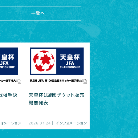
一覧へ
対戦相手決
天皇杯1回戦 チケット販売
概要発表
フォメーション
2026.07.24
インフォメーション