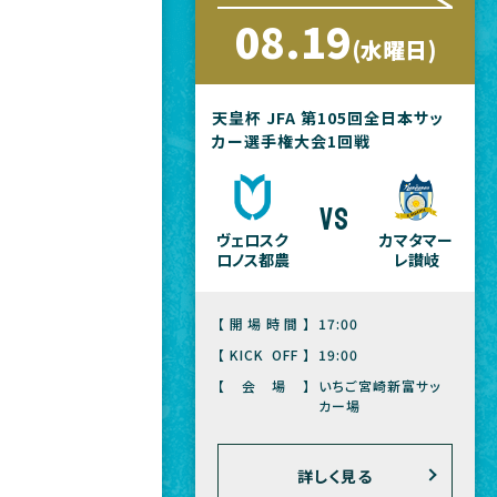
08.19
(水曜日)
天皇杯 JFA 第105回全日本サッ
カー選手権大会1回戦
vs
ヴェロスク
カマタマー
ロノス都農
レ讃岐
【開場時間】
17:00
【KICK OFF】
19:00
【会場】
いちご宮崎新富サッ
カー場
詳しく見る