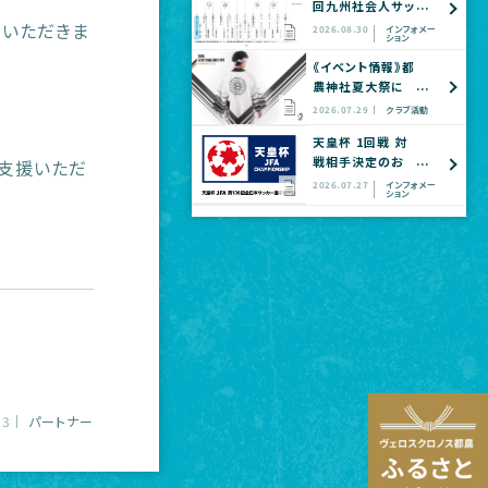
回九州社会人サッ
カー選手権大会
をいただきま
2026.08.30
インフォメー
ション
全国大会予選
《イベント情報》都
農神社夏大祭に
てヴェロスクロノ
2026.07.29
クラブ活動
ス都農 公式グッ
天皇杯 1回戦 対
ズショップ出店の
戦相手決定のお
ご支援いただ
お知らせ
知らせ
2026.07.27
インフォメー
ション
13
パートナー