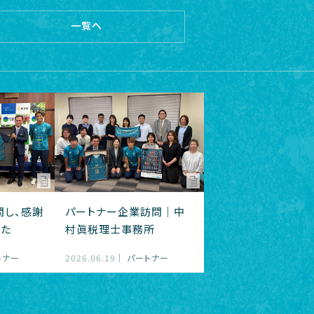
一覧へ
問し、感謝
パートナー企業訪問｜中
した
村眞税理士事務所
トナー
2026.06.19
パートナー