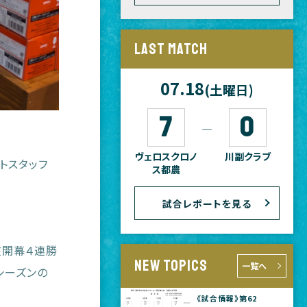
LAST MATCH
07.18
(土曜日)
7
0
―
ヴェロスクロノ
川副クラブ
トスタッフ
ス都農
試合レポートを見る
在開幕４連勝
NEW TOPICS
一覧へ
シーズンの
《試合情報》第62