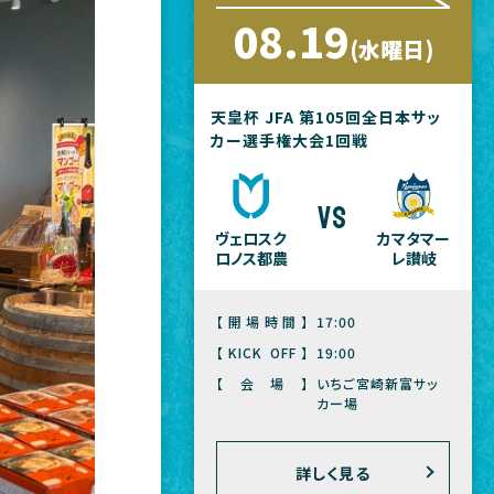
08.19
(水曜日)
天皇杯 JFA 第105回全日本サッ
カー選手権大会1回戦
vs
ヴェロスク
カマタマー
ロノス都農
レ讃岐
【開場時間】
17:00
【KICK OFF】
19:00
【会場】
いちご宮崎新富サッ
カー場
詳しく見る