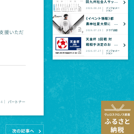
回九州社会人サッ
カー選手権大会
2026.08.30
インフォメー
ション
全国大会予選
《イベント情報》都
農神社夏大祭に
てヴェロスクロノ
ご支援いただ
2026.07.29
クラブ活動
ス都農 公式グッ
天皇杯 1回戦 対
ズショップ出店の
戦相手決定のお
お知らせ
知らせ
2026.07.27
インフォメー
ション
14
パートナー
次の記事へ