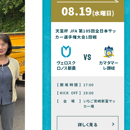
08.19
(水曜日)
天皇杯 JFA 第105回全日本サッ
カー選手権大会1回戦
vs
ヴェロスク
カマタマー
ロノス都農
レ讃岐
【開場時間】
17:00
【KICK OFF】
19:00
【会場】
いちご宮崎新富サッ
カー場
詳しく見る