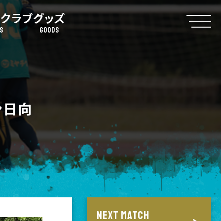
クラブ
グッズ
S
GOODS
ン日向
NEXT MATCH