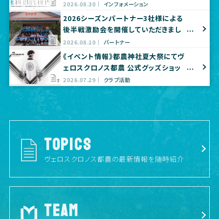
2026.08.30
インフォメーション
2026シーズンパートナー3社様による
後半戦激励会を開催していただきまし
た
2026.08.10
パートナー
《イベント情報》都農神社夏大祭にてヴ
ェロスクロノス都農 公式グッズショッ
プ出店のお知らせ
2026.07.29
クラブ活動
TOPICS
ヴェロスクロノス都農の最新情報を随時紹介
TEAM