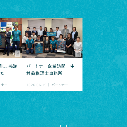
問し、感謝
パートナー企業訪問｜中
した
村眞税理士事務所
トナー
2026.06.19
パートナー