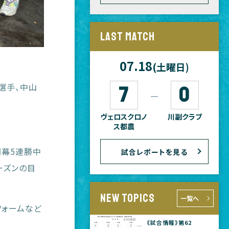
LAST MATCH
07.18
(土曜日)
選手、中山
7
0
―
ヴェロスクロノ
川副クラブ
ス都農
開幕5連勝中
試合レポートを見る
ーズンの目
NEW TOPICS
一覧へ
フォームなど
《試合情報》第62