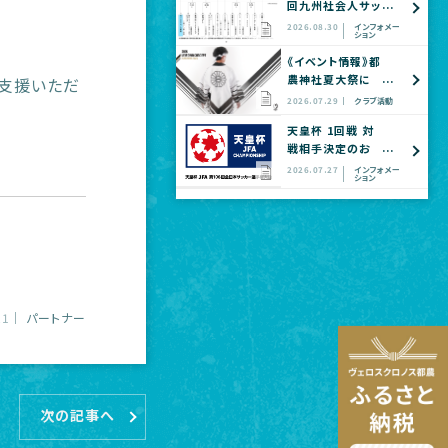
回九州社会人サッ
カー選手権大会
2026.08.30
インフォメー
ション
全国大会予選
《イベント情報》都
農神社夏大祭に
ご支援いただ
てヴェロスクロノ
2026.07.29
クラブ活動
ス都農 公式グッ
天皇杯 1回戦 対
ズショップ出店の
戦相手決定のお
お知らせ
知らせ
2026.07.27
インフォメー
ション
21
パートナー
次の記事へ