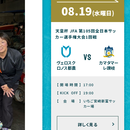
08.19
(水曜日)
天皇杯 JFA 第105回全日本サッ
カー選手権大会1回戦
vs
ヴェロスク
カマタマー
ロノス都農
レ讃岐
【開場時間】
17:00
【KICK OFF】
19:00
【会場】
いちご宮崎新富サッ
カー場
詳しく見る