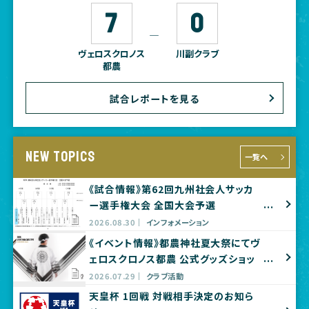
7
0
―
ヴェロスクロノス
川副クラブ
都農
試合レポートを見る
NEW TOPICS
一覧へ
《試合情報》第62回九州社会人サッカ
ー選手権大会 全国大会予選
2026.08.30
インフォメーション
《イベント情報》都農神社夏大祭にてヴ
ェロスクロノス都農 公式グッズショッ
プ出店のお知らせ
2026.07.29
クラブ活動
天皇杯 1回戦 対戦相手決定のお知ら