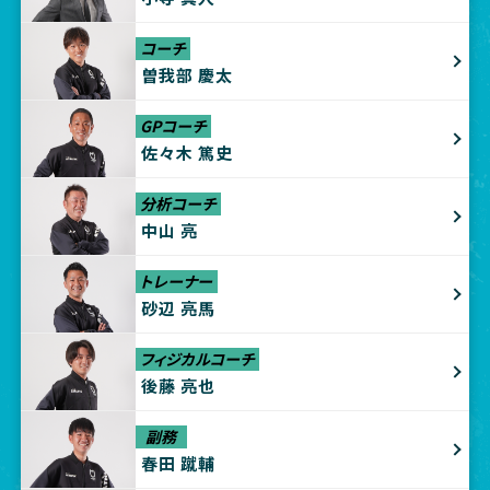
コーチ
曽我部 慶太
GPコーチ
佐々木 篤史
分析コーチ
中山 亮
トレーナー
砂辺 亮馬
フィジカルコーチ
後藤 亮也
副務
春田 蹴輔