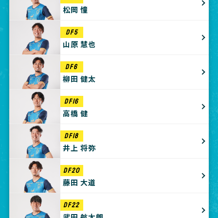
松岡 憧
DF5
山原 慧也
DF6
柳田 健太
DF16
高橋 健
DF18
井上 将弥
DF20
藤田 大道
DF22
武田 航太朗