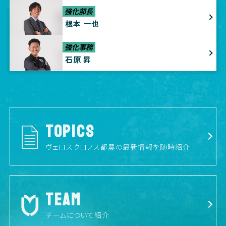
強化部長
根本 一也
強化事務
石原 昇
TOPICS
ヴェロスクロノス都農の最新情報を随時紹介
TEAM
チームについて紹介