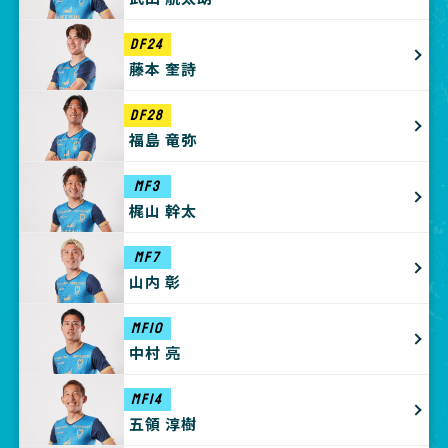
DF24
藤本 奎詩
DF28
福島 竜弥
MF3
梶山 幹太
MF7
山内 彰
MF10
中村 亮
MF14
五領 淳樹