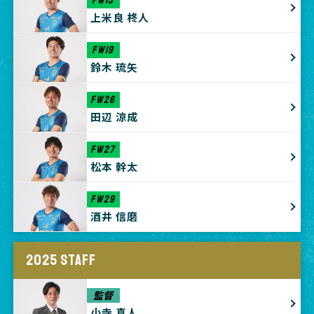
上米良 柊人
FW19
鈴木 琉矢
FW26
田辺 涼成
FW27
松本 幹太
FW29
酒井 信磨
2025 STAFF
監督
小寺 真人