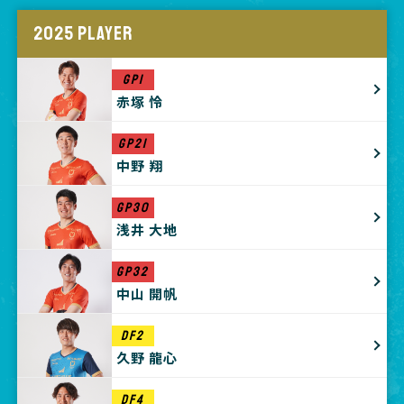
2025 PLAYER
GP1
赤塚 怜
GP21
中野 翔
GP30
浅井 大地
GP32
中山 開帆
DF2
久野 龍心
DF4