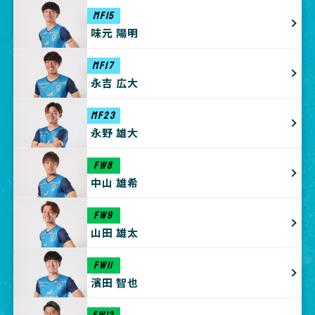
MF15
味元 陽明
MF17
永吉 広大
MF23
永野 雄大
FW8
中山 雄希
FW9
山田 雄太
FW11
濱田 智也
FW13