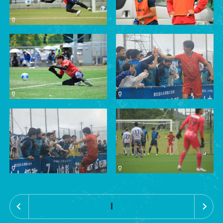
«
»
1