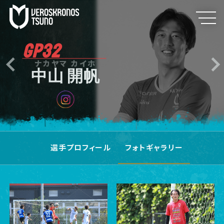
GP32
ナカヤマ カイホ
中山 開帆
選手プロフィール
フォトギャラリー