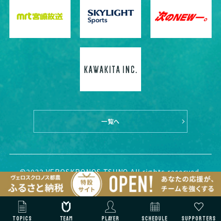
一覧へ
©2022 VEROSKRONOS TSUNO All rights reserved.
TOPICS
TEAM
PLAYER
SCHEDULE
SUPPORTERS