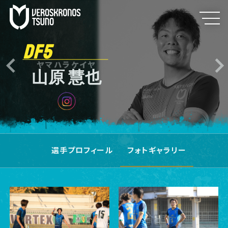
DF5
ヤマハラケイヤ
山原 慧也
選手プロフィール
フォトギャラリー