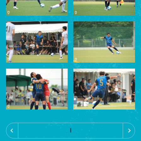
«
»
1