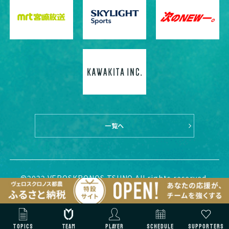
一覧へ
©2022 VEROSKRONOS TSUNO All rights reserved.
TOPICS
TEAM
PLAYER
SCHEDULE
SUPPORTERS