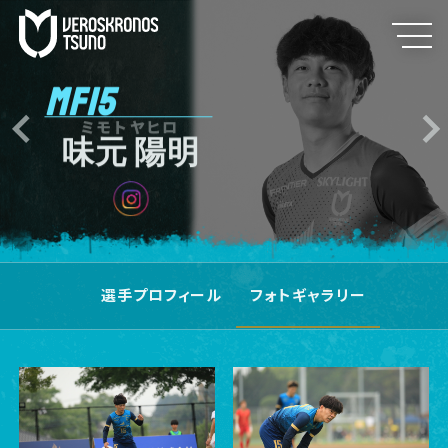
MF15
ミモトヤヒロ
味元 陽明
選手プロフィール
フォトギャラリー