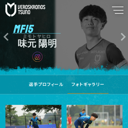
MF15
ミモトヤヒロ
味元 陽明
選手プロフィール
フォトギャラリー