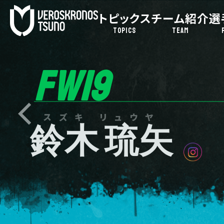
トピックス
チーム紹介
選
TOPICS
TEAM
FW19
スズキ リュウヤ
鈴木 琉矢