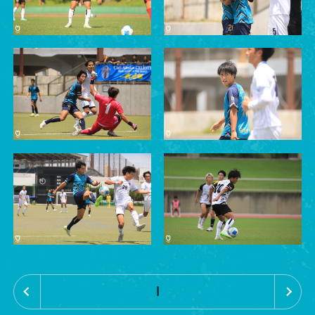
«
»
1