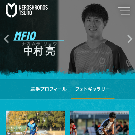
MF10
ナカムラ リョウ
中村 亮
選手プロフィール
フォトギャラリー