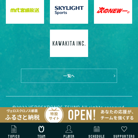
一覧へ
©2022 VEROSKRONOS TSUNO All rights reserved.
TOPICS
TEAM
PLAYER
SCHEDULE
SUPPORTERS