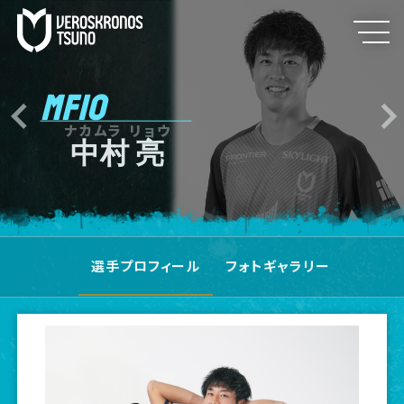
MF10
ナカムラ リョウ
中村 亮
選手プロフィール
フォトギャラリー