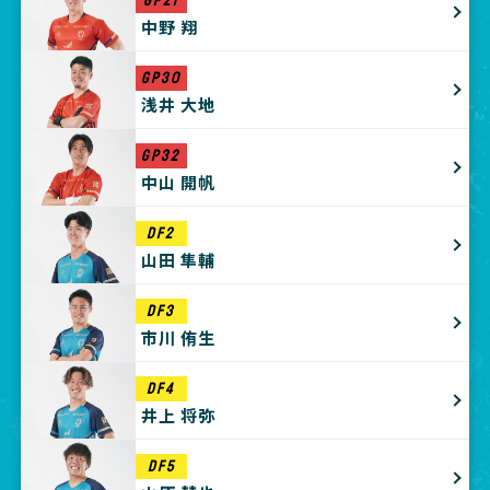
GP21
中野 翔
GP30
浅井 大地
GP32
中山 開帆
DF2
山田 隼輔
DF3
市川 侑生
DF4
井上 将弥
DF5