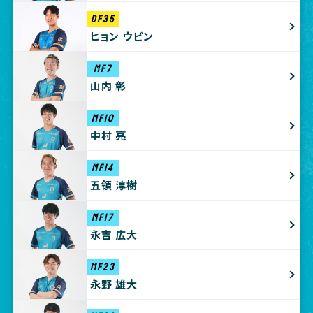
DF35
ヒョン ウビン
MF7
山内 彰
MF10
中村 亮
MF14
五領 淳樹
MF17
永吉 広大
MF23
永野 雄大