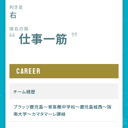
利き足
右
座右の銘
仕事一筋
CAREER
チーム経歴
プラッツ鹿児島〜育英館中学校〜鹿児島城西〜阪
南大学〜カマタマーレ讃岐