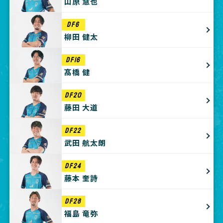
山原 慧也
DF6
柳田 健太
DF16
髙橋 健
DF20
藤田 大道
DF22
武田 航太朗
DF24
藤本 奎詩
DF28
福島 竜弥