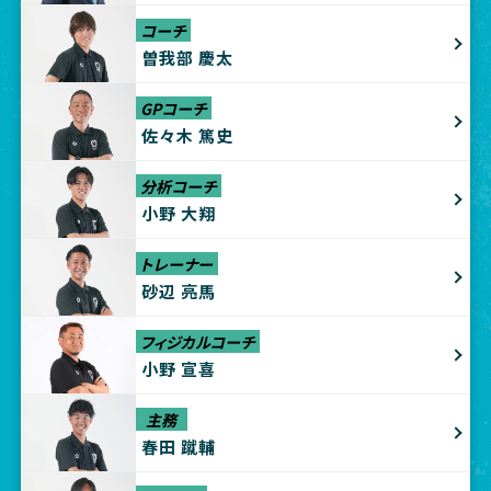
コーチ
曽我部 慶太
GPコーチ
佐々木 篤史
分析コーチ
小野 大翔
トレーナー
砂辺 亮馬
フィジカルコーチ
小野 宣喜
主務
春田 蹴輔