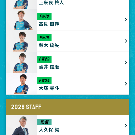
上米良 柊人
FW18
髙貝 樹幹
FW19
鈴木 琉矢
FW29
酒井 信磨
FW34
大塚 尋斗
2026 STAFF
監督
大久保 毅