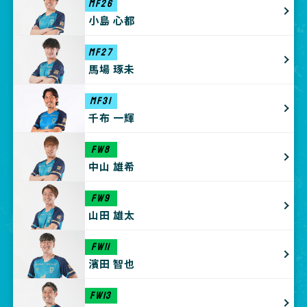
MF26
小島 心都
MF27
馬場 琢未
MF31
千布 一輝
FW8
中山 雄希
FW9
山田 雄太
FW11
濱田 智也
FW13