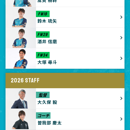
髙貝 樹幹
FW19
鈴木 琉矢
FW29
酒井 信磨
FW34
大塚 尋斗
2026 STAFF
監督
大久保 毅
コーチ
曽我部 慶太