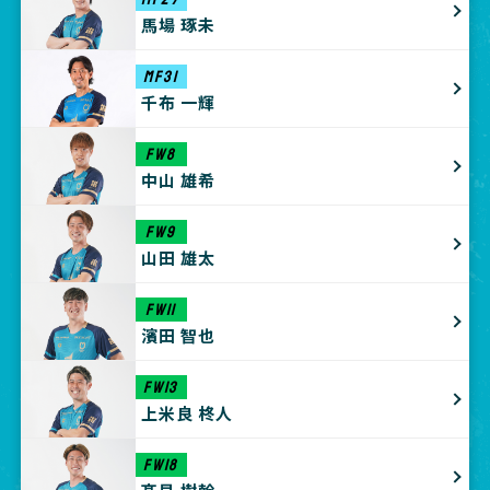
馬場 琢未
MF31
千布 一輝
FW8
中山 雄希
FW9
山田 雄太
FW11
濱田 智也
FW13
上米良 柊人
FW18