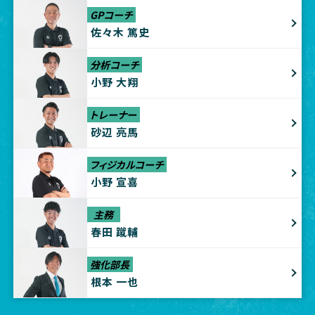
GPコーチ
佐々木 篤史
分析コーチ
小野 大翔
トレーナー
砂辺 亮馬
フィジカルコーチ
小野 宣喜
主務
春田 蹴輔
強化部長
根本 一也