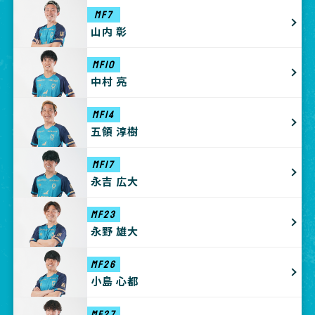
MF7
山内 彰
MF10
中村 亮
MF14
五領 淳樹
MF17
永吉 広大
MF23
永野 雄大
MF26
小島 心都
MF27