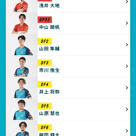
浅井 大地
GP32
中山 開帆
DF2
山田 隼輔
DF3
市川 侑生
DF4
井上 将弥
DF5
山原 慧也
DF6
柳田 健太