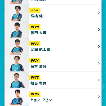
DF16
髙橋 健
DF20
藤田 大道
DF22
武田 航太朗
DF24
藤本 奎詩
DF28
福島 竜弥
DF35
ヒョン ウビン