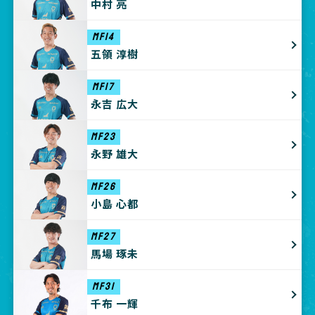
中村 亮
MF14
五領 淳樹
MF17
永吉 広大
MF23
永野 雄大
MF26
小島 心都
MF27
馬場 琢未
MF31
千布 一輝