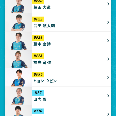
DF20
藤田 大道
DF22
武田 航太朗
DF24
藤本 奎詩
DF28
福島 竜弥
DF35
ヒョン ウビン
MF7
山内 彰
MF10