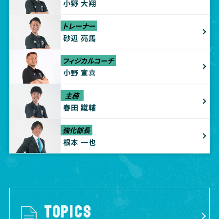
小野 大翔
トレーナー
砂辺 亮馬
フィジカルコーチ
小野 宣喜
主務
春田 蹴輔
強化部長
根本 一也
TOPICS