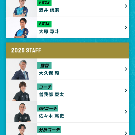
FW29
酒井 信磨
FW34
大塚 尋斗
2026 STAFF
監督
大久保 毅
コーチ
曽我部 慶太
GPコーチ
佐々木 篤史
分析コーチ