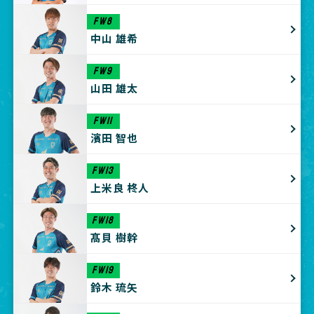
FW8
中山 雄希
FW9
山田 雄太
FW11
濱田 智也
FW13
上米良 柊人
FW18
髙貝 樹幹
FW19
鈴木 琉矢