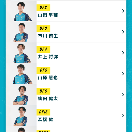
DF2
山田 隼輔
DF3
市川 侑生
DF4
井上 将弥
DF5
山原 慧也
DF6
柳田 健太
DF16
髙橋 健