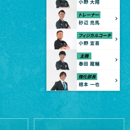
小野 大翔
トレーナー
砂辺 亮馬
フィジカルコーチ
小野 宣喜
主務
春田 蹴輔
強化部長
根本 一也