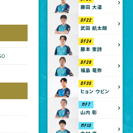
藤田 大道
DF22
武田 航太朗
DF24
藤本 奎詩
GO
DF28
福島 竜弥
DF35
ヒョン ウビン
MF7
山内 彰
MF10