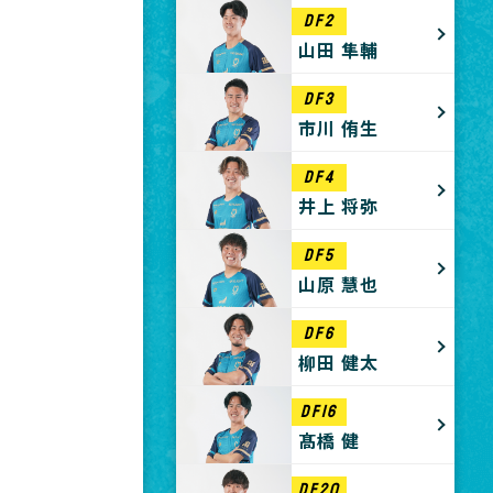
DF2
山田 隼輔
DF3
市川 侑生
DF4
井上 将弥
DF5
山原 慧也
DF6
柳田 健太
DF16
髙橋 健
DF20