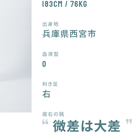
183cm / 76kg
出身地
兵庫県西宮市
血液型
O
利き足
右
座右の銘
微差は大差