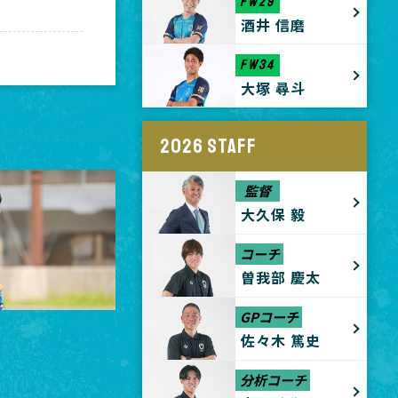
FW29
酒井 信磨
FW34
大塚 尋斗
2026 STAFF
監督
大久保 毅
コーチ
曽我部 慶太
GPコーチ
佐々木 篤史
分析コーチ