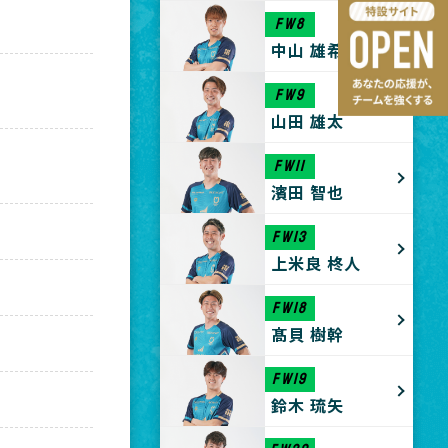
FW8
中山 雄希
FW9
山田 雄太
FW11
濱田 智也
FW13
上米良 柊人
FW18
髙貝 樹幹
FW19
鈴木 琉矢