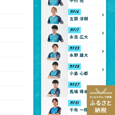
中村 亮
MF14
五領 淳樹
MF17
永吉 広大
MF23
永野 雄大
MF26
小島 心都
MF27
馬場 琢未
MF31
千布 一輝