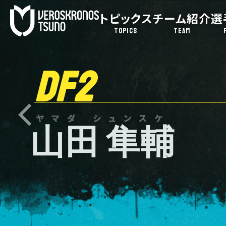
トピックス
チーム紹介
選
TOPICS
TEAM
DF2
ヤマダ シュンスケ
山田 隼輔